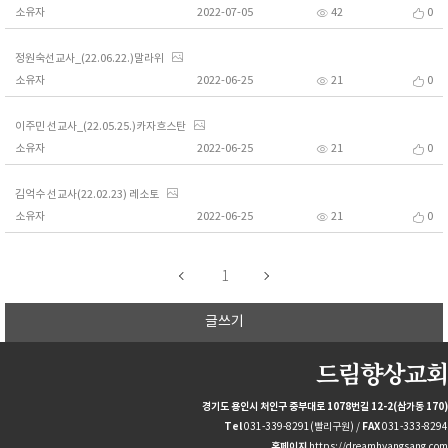
소유자
2022-07-05
42
0
정원숙선교사_(22.06.22.)말라위
소유자
2022-06-25
21
0
이주민 선교사_(22.05.25.)카자흐스탄
소유자
2022-06-25
21
0
김억수 선교사(22.02.23) 레소토
소유자
2022-06-25
21
0
1
글쓰기
드림향상교회
경기도 용인시 처인구 중부대로 1078번길 12-2(삼가동 170)
Tel
031-339-8291(빨리구원) /
FAX
031-333-8294
홈페이지
https://dreamhyangsang.com