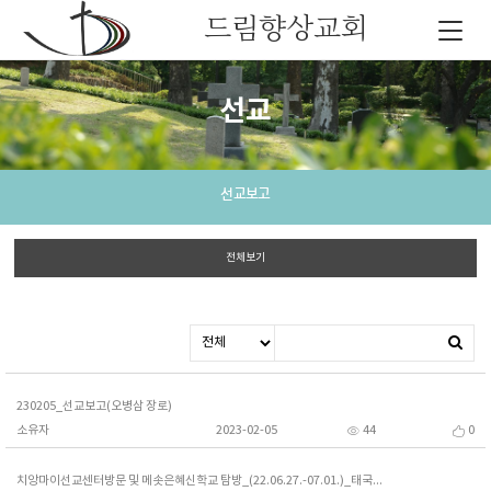
드림향상교회
선교
선교보고
전체보기
230205_선교보고(오병삼 장로)
소유자
2023-02-05
44
0
치앙마이선교센터방문 및 메솟은혜신학교 탐방_(22.06.27.-07.01.)_태국