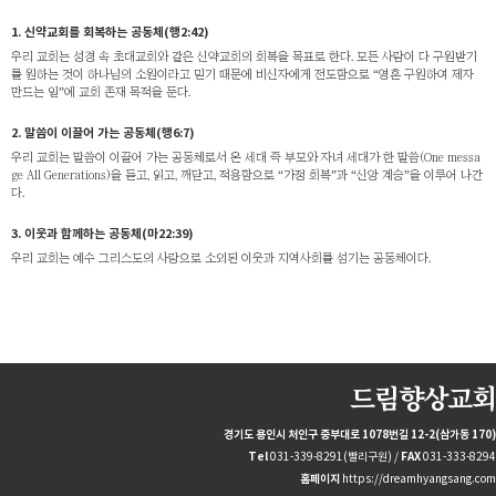
1. 신약교회를 회복하는 공동체(행2:42)
우리 교회는 성경 속 초대교회와 같은 신약교회의 회복을 목표로 한다. 모든 사람이 다 구원받기
를 원하는 것이 하나님의 소원이라고 믿기 때문에 비신자에게 전도함으로 “영혼 구원하여 제자
만드는 일”에 교회 존재 목적을 둔다.
2. 말씀이 이끌어 가는 공동체(행6:7)
우리 교회는 말씀이 이끌어 가는 공동체로서 온 세대 즉 부모와 자녀 세대가 한 말씀(One messa
ge All Generations)을 듣고, 읽고, 깨닫고, 적용함으로 “가정 회복”과 “신앙 계승”을 이루어 나간
다.
3. 이웃과 함께하는 공동체(마22:39)
우리 교회는 예수 그리스도의 사랑으로 소외된 이웃과 지역사회를 섬기는 공동체이다.
드림향상교회
경기도 용인시 처인구 중부대로 1078번길 12-2(삼가동 170)
Tel
031-339-8291(빨리구원) /
FAX
031-333-8294
홈페이지
https://dreamhyangsang.com